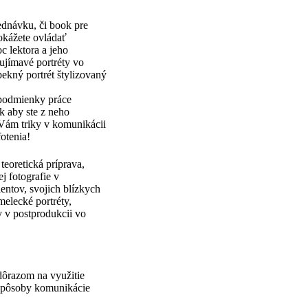
ednávku, či book pre
dokážete ovládať
 lektora a jeho
ujímavé portréty vo
pekný portrét štylizovaný
podmienky práce
k aby ste z neho
 Vám triky v komunikácii
otenia!
teoretická príprava,
 fotografie v
ientov, svojich blízkych
melecké portréty,
 v postprodukcii vo
dôrazom na využitie
 spôsoby komunikácie