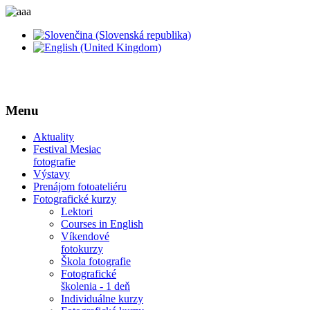
Menu
Aktuality
Festival Mesiac
fotografie
Výstavy
Prenájom fotoateliéru
Fotografické kurzy
Lektori
Courses in English
Víkendové
fotokurzy
Škola fotografie
Fotografické
školenia - 1 deň
Individuálne kurzy