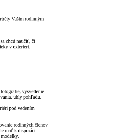
ortréty Vašim rodinným
sa chcú naučiť, či
eky v exteriéri.
fotografie, vysvetlenie
vania, uhly pohľadu,
riéri pod vedením
fovanie rodinných členov
ude mať k dispozícii
j modelky.