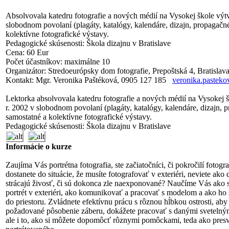
Absolvovala katedru fotografie a nových médií na Vysokej škole výtv
slobodnom povolaní (plagáty, katalógy, kalendáre, dizajn, propagačn
kolektívne fotografické výstavy.
Pedagogické skúsenosti: Škola dizajnu v Bratislave
Cena: 60 Eur
Počet účastníkov: maximálne 10
Organizátor: Stredoeurópsky dom fotografie, Prepoštská 4, Bratislav
Kontakt: Mgr. Veronika Paštéková, 0905 127 185
veronika.pastek
Lektorka absolvovala katedru fotografie a nových médií na Vysokej 
r. 2002 v slobodnom povolaní (plagáty, katalógy, kalendáre, dizajn, 
samostatné a kolektívne fotografické výstavy.
Pedagogické skúsenosti: Škola dizajnu v Bratislave
Informácie o kurze
Zaujíma Vás portrétna fotografia, ste začiatočníci, či pokročilí fotogra
dostanete do situácie, že musíte fotografovať v exteriéri, neviete ako ď
strácajú živosť, či sú dokonca zle naexponované? Naučíme Vás ako 
portrét v exteriéri, ako komunikovať a pracovať s modelom a ako h
do priestoru. Zvládnete efektívnu prácu s rôznou hĺbkou ostrosti, aby 
požadované pôsobenie záberu, dokážete pracovať s danými sveteln
ale i to, ako si môžete dopomôcť rôznymi pomôckami, teda ako presvetl