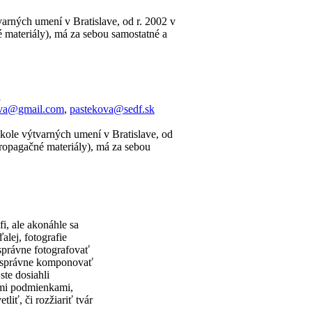
arných umení v Bratislave, od r. 2002 v
é materiály), má za sebou samostatné a
a
ova@gmail.com
,
pastekova@sedf.sk
škole výtvarných umení v Bratislave, od
propagačné materiály), má za sebou
fi, ale akonáhle sa
alej, fotografie
správne fotografovať
o správne komponovať
ste dosiahli
ými podmienkami,
iť, či rozžiariť tvár