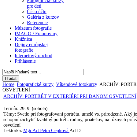
Fotografické kurzy
pre deti
Číslo účtu
Galéria z kurzov
Referencie
Múzeum fotografie
IMAGO / Fotonoviny
Knižnica
Dejiny európskej
fotografie
Internetový obchod
Prihlásenie
Home
Fotografické kurzy
Víkendové fotokurzy
ARCHÍV: PORTR
OSVETLENÍ
ARCHÍV: PORTRÉT V EXTERIÉRI PRI DANOM OSVETLENÍ
Termín: 29. 9. (sobota)
Témy: Svetlo pri fotografovaní portrétu, umelé vs. prirodzené. Aký j
schopní zachytiť kvalitný portrét - rodiny, priateľov, na rôznych príle
osvetlení
Lektorka:
Mgr Art Petra Cepková
Art D