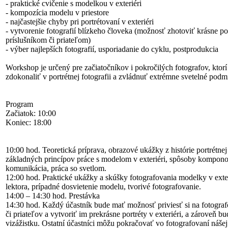
- praktické cvičenie s modelkou v exteriéri
- kompozícia modelu v priestore
- najčastejšie chyby pri portrétovaní v exteriéri
- vytvorenie fotografií blízkeho človeka (možnosť zhotoviť krásne p
príslušníkom či priateľom)
- výber najlepších fotografií, usporiadanie do cyklu, postprodukcia
Workshop je určený pre začiatočníkov i pokročilých fotografov, ktorí 
zdokonaliť v portrétnej fotografii a zvládnuť extrémne svetelné podmi
Program
Začiatok: 10:00
Koniec: 18:00
10:00 hod. Teoretická príprava, obrazové ukážky z histórie portrétnej 
základných princípov práce s modelom v exteriéri, spôsoby kompono
komunikácia, práca so svetlom.
12:00 hod. Praktické ukážky a skúšky fotografovania modelky v exte
lektora, prípadné dosvietenie modelu, tvorivé fotografovanie.
14:00 – 14:30 hod. Prestávka
14:30 hod. Každý účastník bude mať možnosť priviesť si na fotogra
či priateľov a vytvoriť im prekrásne portréty v exteriéri, a zároveň b
vizážistku. Ostatní účastníci môžu pokračovať vo fotografovaní náše