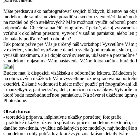
portrétovaného.
Máte predstavu ako nafotografovať svojich blízkych, klientov na obj
modelku, ale sami si neviete poradiť so svetlom v exteriéri, ktoré ne
na rozdiel od tých ateliérových? Máte možnosť využiť odbornú pomoc
odporúčania. Chcete sa naučiť fotografovať pekné, ale aj výtvarne za
vzťahu k okolitému priestoru, vytvoriť vizuálnu pamiatku, alebo len 
do nálady podľa ročného obdobia?
Tak potom práve pre Vás je určený náš workshop! Vysvetlíme Vám 
v exteriéri, vhodné využívanie daného svetla (pod mrakom, slnko), ta
vyťažili maximum, ale i doplnkové svietenie, ukážeme a prezradíme
s modelom, objasníme Vám nastavenia Vášho fotoaparátu a hurá do f
Budete mať k dispozícii vizážistku a odborného lektora. Základom je 
na obrazových ukážkach Vám vysvetlíme rôzne spracovania portrétnej
exteriéri. Získané vedomosti budete môcť použiť pri fotografovaní kl
- manželky/ov, partnerky/ov, deti, domácich maznáčikov. Vytvoríte u
ktoré budú nezabudnuteľnou pamiatkou. Na záver si ukážeme úpravy
Photoshope.
Obsah kurzu
- teoretická príprava, inšpiratívne ukážky portrétnej fotografie
- praktické ukážky rôznych spôsobov práce s modelom v exteriéri, s 
daného osvetlenia, využitie základných póz modelky, najvhodnejšie
s modelom a uhly pohľadov, ktoré zvýraznia krásne detaily tváre