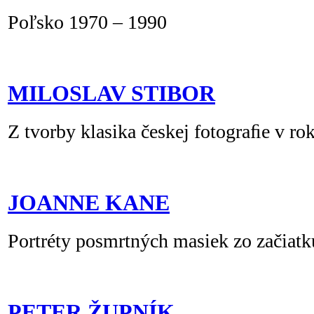
Poľsko 1970 – 1990
MILOSLAV STIBOR
Z tvorby klasika českej fotograﬁe v r
JOANNE KANE
Portréty posmrtných masiek zo začiatku
PETER ŽUPNÍK