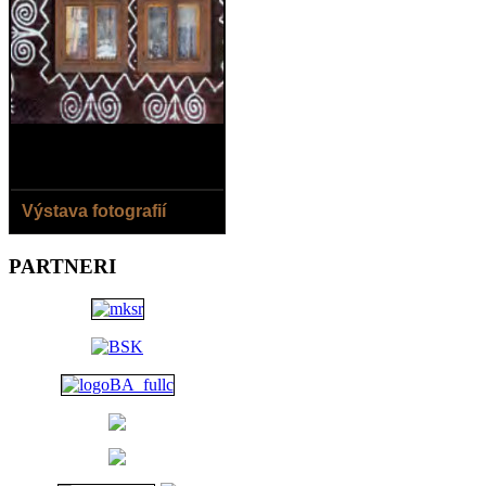
Výstava fotografií
8.8.- 2.9.2018
PARTNERI
Jaroslav Horečný /SK/ -
Čičmianske domy
Jana Ilková /SK/ - Okolo
rieky...
Otvorené: denne okrem
pondelka 13.00 - 18.00