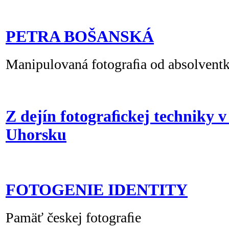
PETRA BOŠANSKÁ
Manipulovaná fotograﬁa od absolvent
Z dejín fotograﬁckej techniky v 
Uhorsku
FOTOGENIE IDENTITY
Pamäť českej fotograﬁe