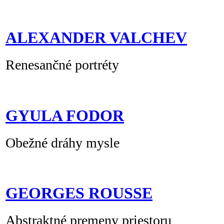
ALEXANDER VALCHEV
Renesančné portréty
GYULA FODOR
Obežné dráhy mysle
GEORGES ROUSSE
Abstraktné premeny priestoru