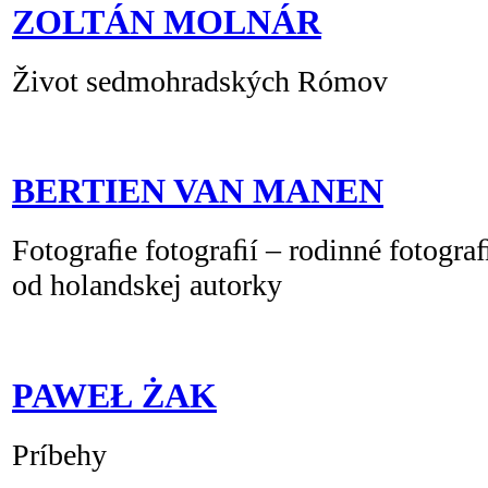
ZOLTÁN MOLNÁR
Život sedmohradských Rómov
BERTIEN VAN MANEN
Fotograﬁe fotograﬁí – rodinné fotogr
od holandskej autorky
PAWEŁ ŻAK
Príbehy