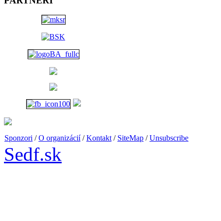
PARTNERI
Jaroslav Horečný /SK/ -
Čičmianske domy
Jana Ilková /SK/ - Okolo
rieky...
Otvorené: denne okrem
pondelka 13.00 - 18.00
Sponzori
/
O organizácií
/
Kontakt
/
SiteMap
/
Unsubscribe
Sedf.sk