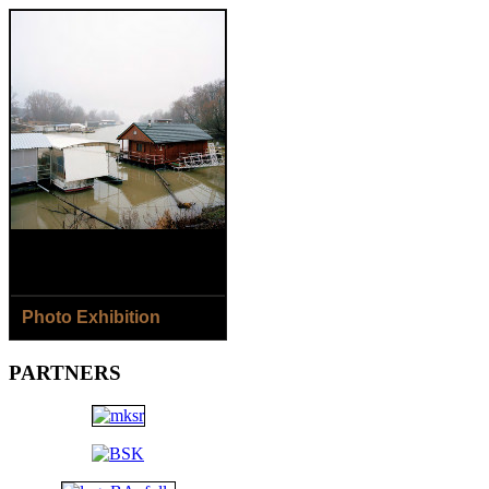
Photo Exhibition
8.8.- 2.9.2018
PARTNERS
Jaroslav Horečný /SK/ - The
Houses of Čičmany Village
Jana Ilková /SK/ - Around
the River...
Open: Daily except Monday