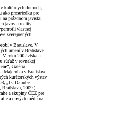
k v kultúrnych domoch,
u ako prostriedku pre
imu na prázdnom javisku
h javov a reality
ertrofii vlastnej
tave zverejnených
sobí v Bratislave. V
ných umení v Bratislave
). V roku 2002 získala
u súťaž v rovnakej
iene“, Galéria
na Majerníka v Bratislave
erých kurátorských výstav
008; „1st Danube
Bratislava, 2009.)
 Prahe a skupiny ČEZ pre
rafie a nových médií na