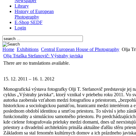
Newspaper
Library
History of European
Photography
E-Shop SEDF
Login
Home
Exhibitions
Central European House of Photography
Olja Tr
Olja Triaška Stefanovič: Výstrahy javiska
There are no translations available.
15. 12. 2011 – 16. 1. 2012
Monografická výstava fotografky Olji T. Stefanovič predstavuje jej n
cyklus „Výstrahy javiska“, ktorý vznikal v priebehu roku 2011. Vo svo
autorka zaoberala vzťahom medzi fotografiou a priestorom, „bezpoh
historickou a sociologickou pamäťou, hranicami medzi interiérom a e
poslednom období identitou a smrťou priestoru. To súvisí s jeho zán
funkcionality a simuláciou samotného priestoru. Po predchádzajúcich
kde cielene fotografovala prieluky medzi domami, dnes už neexistujú
priestory a divadelnú architektúru prináša aktuálne ďalšiu sféru pries
Základom sa stal fenomén kultúrnych domov a ich prázdneho javisk