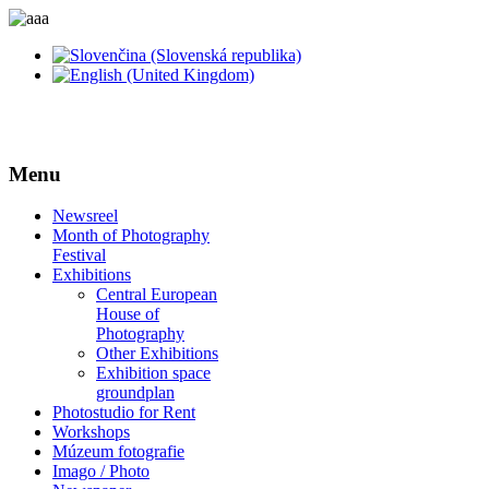
Menu
Newsreel
Month of Photography
Festival
Exhibitions
Central European
House of
Photography
Other Exhibitions
Exhibition space
groundplan
Photostudio for Rent
Workshops
Múzeum fotografie
Imago / Photo