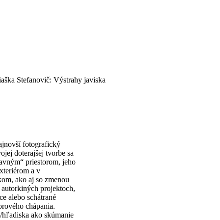
iaška Stefanovič: Výstrahy javiska
ajnovší fotografický
jej doterajšej tvorbe sa
lavným“ priestorom, jeho
xteriérom a v
ikom, ako aj so zmenou
 autorkiných projektoch,
ce alebo schátrané
torového chápania.
a/hľadiska ako skúmanie