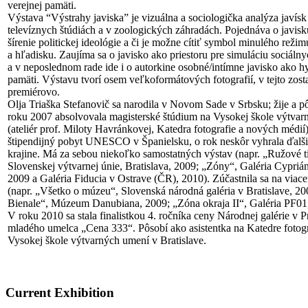
verejnej pamäti.
Výstava “Výstrahy javiska” je vizuálna a sociologička analýza javís
televíznych štúdiách a v zoologických záhradách. Pojednáva o javisk
šírenie politickej ideológie a či je možne cítiť symbol minulého rež
a hľadisku. Zaujíma sa o javisko ako priestoru pre simuláciu sociálnyc
a v neposlednom rade ide i o autorkine osobné/intímne javisko ako hyp
pamäti. Výstavu tvorí osem veľkoformátových fotografií, v tejto zos
premiérovo.
Olja Triaška Stefanovič sa narodila v Novom Sade v Srbsku; žije a pô
roku 2007 absolvovala magisterské štúdium na Vysokej škole výtvar
(ateliér prof. Miloty Havránkovej, Katedra fotografie a nových médií
štipendijný pobyt UNESCO v Španielsku, o rok neskôr vyhrala ďalši
krajine. Má za sebou niekoľko samostatných výstav (napr. „Ružové t
Slovenskej výtvarnej únie, Bratislava, 2009; „Zóny“, Galéria Cypriá
2009 a Galéria Fiducia v Ostrave (ČR), 2010). Zúčastnila sa na viac
(napr. „Všetko o múzeu“, Slovenská národná galéria v Bratislave, 2
Bienale“, Múzeum Danubiana, 2009; „Zóna okraja II“, Galéria PF01, 
V roku 2010 sa stala finalistkou 4. ročníka ceny Národnej galérie v
mladého umelca „Cena 333“. Pôsobí ako asistentka na Katedre fotog
Vysokej škole výtvarných umení v Bratislave.
Current Exhibition