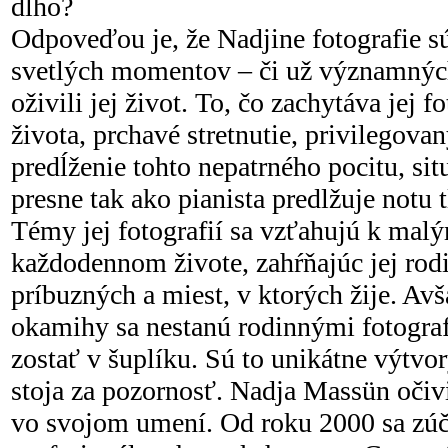
dlho?
Odpoveďou je, že Nadjine fotografie s
svetlých momentov – či už významných
oživili jej život. To, čo zachytáva jej f
života, prchavé stretnutie, privilegov
predĺženie tohto nepatrného pocitu, sit
presne tak ako pianista predlžuje notu 
Témy jej fotografií sa vzťahujú k mal
každodennom živote, zahŕňajúc jej rodi
príbuzných a miest, v ktorých žije. Avš
okamihy sa nestanú rodinnými fotograf
zostať v šuplíku. Sú to unikátne výtvor
stoja za pozornosť. Nadja Massün očiv
vo svojom umení. Od roku 2000 sa zú