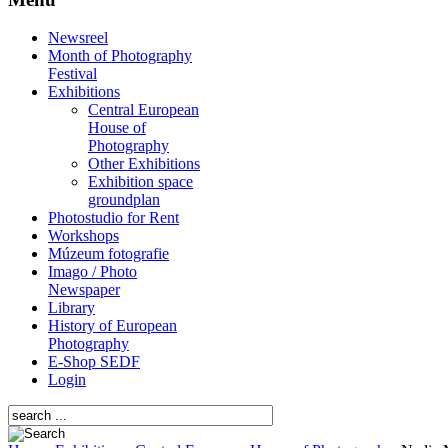
Newsreel
Month of Photography
Festival
Exhibitions
Central European
House of
Photography
Other Exhibitions
Exhibition space
groundplan
Photostudio for Rent
Workshops
Múzeum fotografie
Imago / Photo
Newspaper
Library
History of European
Photography
E-Shop SEDF
Login